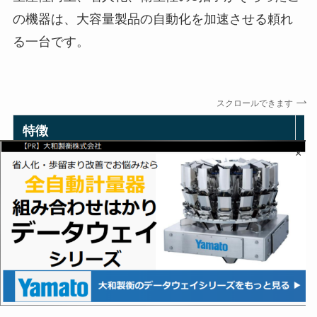
の機器は、大容量製品の自動化を加速させる頼れ
る一台です。
スクロールできます
特徴
×
大容量・重量対応
最
堅牢設計＋高防水仕様
高
豊富なオプションで柔軟対応