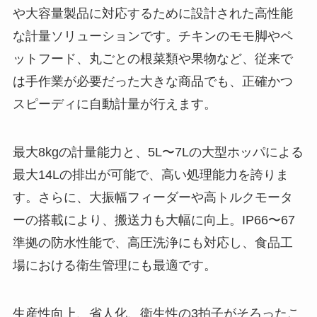
や大容量製品に対応するために設計された高性能
な計量ソリューションです。チキンのモモ脚やペ
ットフード、丸ごとの根菜類や果物など、従来で
は手作業が必要だった大きな商品でも、正確かつ
スピーディに自動計量が行えます。
最大8kgの計量能力と、5L〜7Lの大型ホッパによる
最大14Lの排出が可能で、高い処理能力を誇りま
す。さらに、大振幅フィーダーや高トルクモータ
ーの搭載により、搬送力も大幅に向上。IP66〜67
準拠の防水性能で、高圧洗浄にも対応し、食品工
場における衛生管理にも最適です。
生産性向上、省人化、衛生性の3拍子がそろったこ